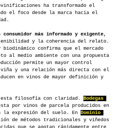
ovinificaciones ha transformado el 
ndo el foco desde la marca hacia el 
dad.
n 
consumidor más informado y exigente
, 
tenibilidad y la coherencia del relato. 
y biodinámico confirma que el mercado 
eto al medio ambiente con una propuesta 
oducción permite un mayor control 
 viña y una relación más directa con el 
aducen en vinos de mayor definición y 
 esta filosofía con claridad. 
Bodegas 
esta por vinos de parcela producidos en 
n la expresión del suelo. En 
Dominio 
ción de métodos tradicionales y viñedos 
ucidas que se agotan rápidamente entre 