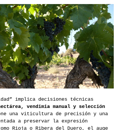
idad” implica decisiones técnicas 
hectárea, vendimia manual y selección 
one una viticultura de precisión y una 
entada a preservar la expresión 
como Rioja o Ribera del Duero, el auge 