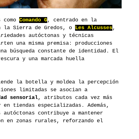
s como 
Comando G
, centrado en la 
n la Sierra de Gredos, o 
Les Alcusses
, 
ariedades autóctonas y técnicas 
arten una misma premisa: producciones 
una búsqueda constante de identidad. El 
rescura y una marcada huella 
iende la botella y moldea la percepción 
ciones limitadas se asocian a 
dad sensorial
, atributos cada vez más 
y en tiendas especializadas. Además, 
s autóctonas contribuye a mantener 
ón en zonas rurales, reforzando el 