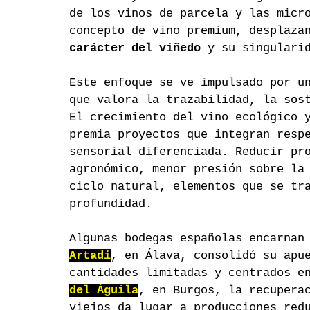
de los vinos de parcela y las micr
concepto de vino premium, desplaza
carácter del viñedo
 y su singulari
Este enfoque se ve impulsado por u
que valora la trazabilidad, la sos
El crecimiento del vino ecológico 
premia proyectos que integran resp
sensorial diferenciada. Reducir pr
agronómico, menor presión sobre la
ciclo natural, elementos que se tr
profundidad.
Algunas bodegas españolas encarnan
Artadi
, en Álava, consolidó su apu
cantidades limitadas y centrados e
del Águila
, en Burgos, la recupera
viejos da lugar a producciones red