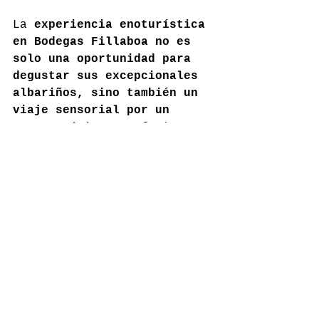
La 
experiencia enoturística 
en Bodegas Fillaboa no es 
solo una oportunidad para 
degustar sus excepcionales 
albariños, sino también un 
viaje sensorial por un 
entorno único
 que fusiona 
la naturaleza, la historia 
y la magia de Rías Baixas. 
Un reconocimiento más que 
merecido para este rincón 
gallego de ensueño.
bodegasfillaboa.com