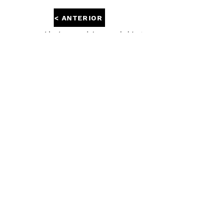
< ANTERIOR
Formentor celebra la II Fiesta de la Ensaimada del 25/02
al 1/03
SIGUIENTE >
Mujeres al poder: la directiva
femenina de cuatro de los mejores
hoteles