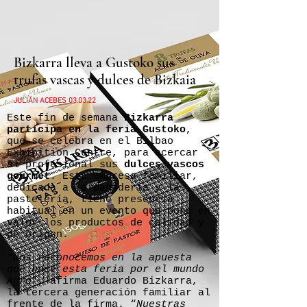
Bizkarra lleva a Gustoko sus
trufas vascas y dulces de Bizkaia
JULIÁN ACEBES 03.03.22
Este fin de semana
Bizkarra
participa en la feria Gustoko
,
que se celebra en el Bilbao
Exhibition Centre, para acercar
al profesional sus
dulces vascos
gourmet
. Esta empresa familiar,
dedicada a la panadería y la
pastelería, tiene presencia
habitual en un evento que pone en
valor los productos de calidad y
de origen.
“
Nos reconocemos en la apuesta
que hace esta feria por el mundo
Agro
”, afirma Eduardo Bizkarra,
la tercera generación familiar al
frente de la firma. “
Nuestras