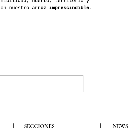
enibilidad, huerto, territorio y 
son nuestro 
arroz imprescindible
.
SECCIONES
NEWS