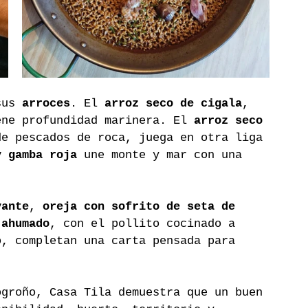
sus 
arroces
. El 
arroz seco de cigala
, 
ene profundidad marinera. El 
arroz seco 
de pescados de roca, juega en otra liga 
y gamba roja
 une monte y mar con una 
vante
, 
oreja con sofrito de seta de 
 ahumado
, con el pollito cocinado a 
o, completan una carta pensada para 
ogroño, Casa Tila demuestra que un buen 