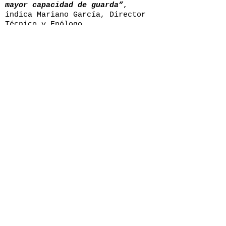
mayor capacidad de guarda”
,
indica Mariano García, Director
Técnico y Enólogo.
Las
seis barricas seleccionadas
para este icónico vino han
permanecido guardadas y cuidadas
en bodega
durante estos últimos
años, ensamblándolas en octubre
de 2020 siguiendo las directrices
de Mariano García.
El vino ha estado, según la
añada, desde 20 a 40 meses en
barrica. Las añadas de 2016, 2017
y 2018 fueron calificadas de “muy
buenas” por la Denominación de
Origen Ribera del Duero, con
muchas diferencias entre sí que,
sin embargo, nos dieron grandes
vinos.
El intenso calor de 2016, atípico
en el clima continental de la