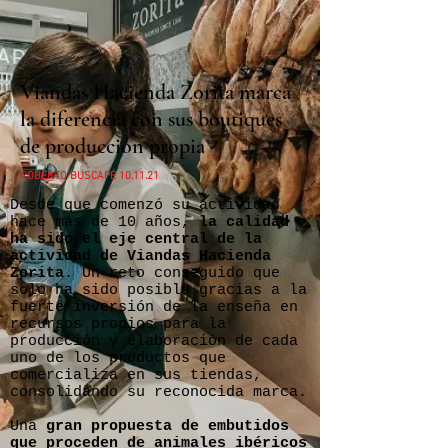
Viandas Hacienda Zorita marca
la diferencia con sus boutiques
de producción propia
ROBERTO BUSCAPÉ 10.11.21
Desde que comenzó su actividad
hace más de 10 años,
la calidad
ha sido el eje central de la
actividad de Viandas Hacienda
Zorita
. Un reto conseguido que
solo ha sido posible gracias a la
fuerte inversión de la enseña en
recursos propios para la
producción y elaboración de cada
uno de los productos que
comercializa en sus tiendas,
consolidando su reconocida marca.
Una
gran propuesta de embutidos
que proceden de animales ibéricos