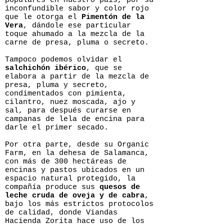
populares en nuestro país, por su
inconfundible sabor y color rojo
que le otorga el
Pimentón de la
Vera
, dándole ese particular
toque ahumado a la mezcla de la
carne de presa, pluma o secreto.
Tampoco podemos olvidar el
salchichón ibérico
, que se
elabora a partir de la mezcla de
presa, pluma y secreto,
condimentados con pimienta,
cilantro, nuez moscada, ajo y
sal, para después curarse en
campanas de lela de encina para
darle el primer secado.
Por otra parte, desde su Organic
Farm, en la dehesa de Salamanca,
con más de 300 hectáreas de
encinas y pastos ubicados en un
espacio natural protegido, la
compañía produce sus
quesos de
leche cruda de oveja y de cabra
,
bajo los más estrictos protocolos
de calidad, donde Viandas
Hacienda Zorita hace uso de los