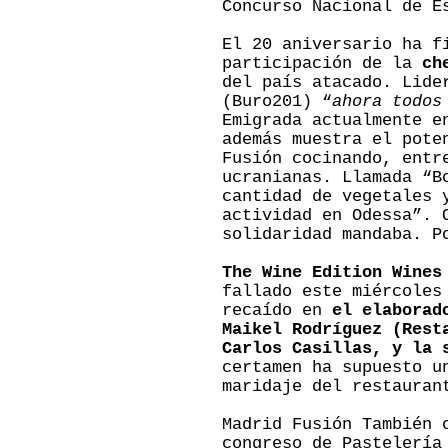
Concurso Nacional de E
El 20 aniversario ha f
participación de la
ch
del país atacado. Lide
(Buro201) “
ahora todos
Emigrada actualmente e
además muestra el pote
Fusión cocinando, entr
ucranianas. Llamada “B
cantidad de vegetales 
actividad en Odessa”. 
solidaridad mandaba. P
The Wine Edition Wines
fallado este miércole
recaído en
el elaborad
Maikel Rodríguez (Rest
Carlos Casillas, y la 
certamen ha supuesto u
maridaje del restaura
Madrid Fusión También 
congreso de Pastelería