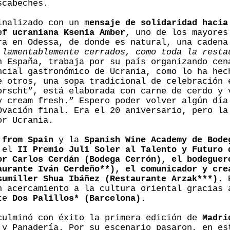
scabeches.
inalizado con un m
ensaje de solidaridad hacia
ef ucraniana Ksenia Amber
, uno de los mayores
ra en Odessa, de donde es natural, una cadena
 lamentablemente cerrados, como toda la resta
n España, trabaja por su país organizando cen
ncial gastronómico de Ucrania, como lo ha hec
e otros, una sopa tradicional de celebración 
orscht”, está elaborada con carne de cerdo y 
y cream fresh.” Espero poder volver algún día
Ovación final. Era el 20 aniversario, pero la
or Ucrania.
 from Spain
y la
Spanish Wine Academy de Bode
s el
II Premio Juli Soler al Talento y Futuro 
or Carlos Cerdán (Bodega Cerrón), el bodeguer
aurante Iván Cerdeño**), el comunicador y cre
sumiller Shua Ibáñez (Restaurante Arzak***)
. 
n acercamiento a la cultura oriental gracias 
nte
Dos Palillos* (Barcelona)
.
culminó con éxito la primera edición de
Madri
 y Panadería. Por su escenario pasaron, en es