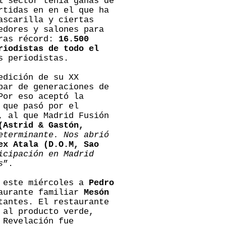
l sector tenía ganas de
rtidas en en el que ha
ascarilla y ciertas
edores y salones para
fras récord:
16.500
riodistas de todo el
s periodistas.
edición de su XX
par de generaciones de
Por eso aceptó la
 que pasó por el
, al que Madrid Fusión
(Astrid & Gastón,
eterminante. Nos abrió
ex Atala (D.O.M, Sao
icipación en Madrid
s
”.
o este miércoles a
Pedro
taurante familiar
Mesón
tantes. El restaurante
 al producto verde,
 Revelación fue