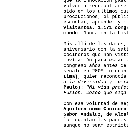
que la innovación gast
volver a reencontrarse
sido en los últimos cu
precauciones, el públi
escuchar, aprender y c
visitantes, 1.171 cong
mundo
. Nunca en la his
Más allá de los datos,
aniversario con la sat
cocineros que han vist
invitación para estar
congreso años antes d
señaló en 2008 coronán
Lima)
, quien reconocía
a la diversidad y perm
Paulo)
: “
Mi vida profe
Fusión. Deseo que siga
Con esa voluntad de se
Aguilera como Cocinero
Sabor Andaluz, de Alca
lo regentan los padres
aunque no sean estrict