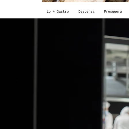
Lo + Gastro
Despensa
Fresquera