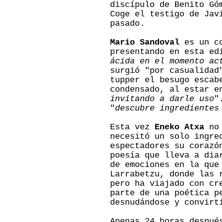
discípulo de Benito Gó
Coge el testigo de Jav
pasado.
Mario Sandoval
es un co
presentando en esta ed
ácida en el momento ac
surgió "por casualidad
tupper el besugo escab
condensado, al estar e
invitando a darle uso
"
"
descubre ingredientes
Esta vez
Eneko Atxa
no 
necesitó un solo ingre
espectadores su corazó
poesía que lleva a dia
de emociones en la que
Larrabetzu, donde las 
pero ha viajado con cr
parte de una poética p
desnudándose y convirt
Apenas 24 horas despué