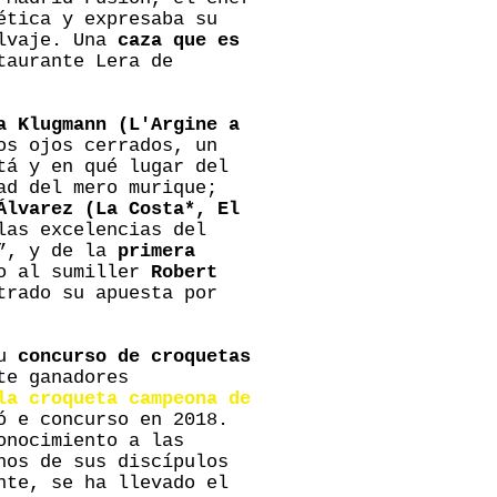
ética y expresaba su
alvaje. Una
caza que es
taurante Lera de
a Klugmann (L'Argine a
os ojos cerrados, un
tá y en qué lugar del
ad del mero murique;
Álvarez (La Costa*, El
las excelencias del
”, y de la
primera
to al sumiller
Robert
trado su apuesta por
su
concurso de croquetas
te ganadores
la croqueta campeona de
ó e concurso en 2018.
nocimiento a las
nos de sus discípulos
nte, se ha llevado el