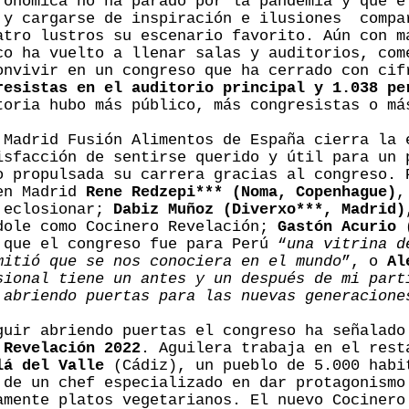
ronómica no ha parado por la pandemia y que e
 y cargarse de inspiración e ilusiones compa
atro lustros su escenario favorito. Aún con m
co ha vuelto a llenar salas y auditorios, com
onvivir en un congreso que ha cerrado con ci
resistas en el auditorio principal y 1.038 pe
toria hubo más público, más congresistas o má
 Madrid Fusión Alimentos de España cierra la 
isfacción de sentirse querido y útil para un 
o propulsada su carrera gracias al congreso. 
 en Madrid
Rene Redzepi*** (Noma, Copenhague)
,
e eclosionar;
Dabiz Muñoz (Diverxo***, Madrid)
dole como Cocinero Revelación;
Gastón Acurio 
 que el congreso fue para Perú “
una vitrina d
itió que se nos conociera en el mundo
”, o
Al
sional tiene un antes y un después de mi part
 abriendo puertas para las nuevas generacione
guir abriendo puertas el congreso ha señalad
 Revelación 2022
. Aguilera trabaja en el res
lá del Valle
(Cádiz), un pueblo de 5.000 habi
 de un chef especializado en dar protagonismo
amente platos vegetarianos. El nuevo Cocinero