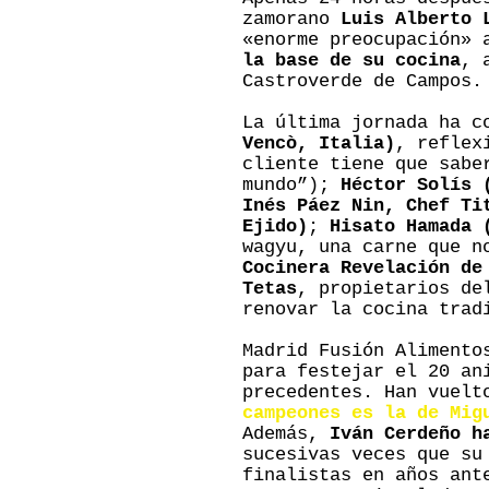
zamorano
Luis Alberto 
«enorme preocupación» 
la base de su cocina
, 
Castroverde de Campos.
La última jornada ha c
Vencò, Italia)
, reflex
cliente tiene que sabe
mundo”);
Héctor Solís 
Inés Páez Nin, Chef Ti
Ejido)
;
Hisato Hamada 
wagyu, una carne que n
Cocinera Revelación de
Tetas
, propietarios de
renovar la cocina trad
Madrid Fusión Alimento
para festejar el 20 an
precedentes. Han vuelt
campeones es la de Mig
Además,
Iván Cerdeño h
sucesivas veces que su
finalistas en años ant