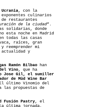
 Ucrania
, con la
 exponentes culinarios
 de restaurantes
uración de la ciudad
”.
as solidarias, donde
ho esta noche en Madrid
en todas las casas
vaca, raíces, gran
 y reemprender mi
 actualidad y
gas Ramón Bilbao
han
del Vino
, que ha
o Jose Gil, el sumiller
ador de Mûd Wine Bar
El último Vinomio del
a las propuestas de
d Fusión Pastry
, el
ta última jornada,