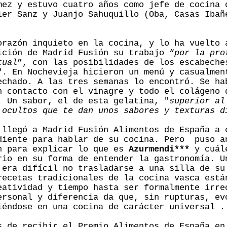
mez y estuvo cuatro años como jefe de cocina 
ier Sanz y Juanjo Sahuquillo (Oba, Casas Ibañ
razón inquieto en la cocina, y lo ha vuelto 
ición de Madrid Fusión su trabajo “
por la pro
tual
”, con las posibilidades de los escabeche
". En Nochevieja hicieron un menú y casualmen
echado. A las tres semanas lo encontró. Se ha
n contacto con el vinagre y todo el colágeno 
. Un sabor, el de esta gelatina, "
superior al
 ocultos que te dan unos sabores y texturas d
llegó a Madrid Fusión Alimentos de España a 
diente para hablar de su cocina. Pero puso a
n para explicar lo que es
Azurmendi***
y cuále
rio en su forma de entender la gastronomía. U
 era difícil no trasladarse a una silla de su
recetas tradicionales de la cocina vasca está
eatividad y tiempo hasta ser formalmente irre
ersonal y diferencia da que, sin rupturas, ev
iéndose en una cocina de carácter universal .
s de recibir el Premio Alimentos de España en