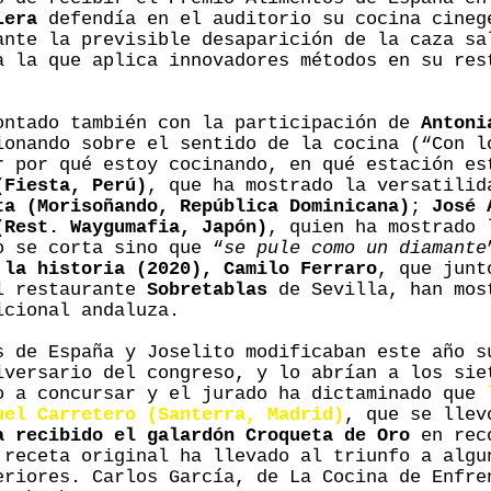
Lera
defendía en el auditorio su cocina cineg
ante la previsible desaparición de la caza s
a la que aplica innovadores métodos en su res
ontado también con la participación de
Antoni
ionando sobre el sentido de la cocina (“Con l
r por qué estoy cocinando, en qué estación es
(Fiesta, Perú)
, que ha mostrado la versatilid
ta (Morisoñando, República Dominicana)
;
José 
(Rest. Waygumafia, Japón)
, quien ha mostrado 
o se corta sino que “
se pule como un diamante
 la historia (2020), Camilo Ferraro
, que jun
l restaurante
Sobretablas
de Sevilla, han mos
icional andaluza.
s de España y Joselito modificaban este año 
iversario del congreso, y lo abrían a los sie
o a concursar y el jurado ha dictaminado que
uel Carretero (Santerra, Madrid)
, que se llev
a recibido el galardón Croqueta de Oro
en reco
 receta original ha llevado al triunfo a algu
eriores. Carlos García, de La Cocina de Enfre