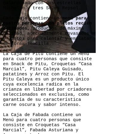
galardonado con dos estrellas
Michelin y tres Soles Repsol.
Cada caja contiene un
menú para
cuatro personas con platos recién
cocinados
, productos de máxima
calidad, adecuadamente envasados
y listos para calentar y emplatar
de forma sencilla.
La Caja de Pitu contiene un Menú
para cuatro personas que consiste
en Snack de Pitu, Croquetas “Casa
Marcial”, Pitu Caleya Guisado,
patatines y Arroz con Pitu. El
Pitu Caleya es un producto único
cuya excelencia radica en la
crianza en libertad por criadores
seleccionados en exclusiva, como
garantía de su característica
carne oscura y sabor intenso.
La Caja de Fabada contiene un
Menú para cuatro personas que
consiste en Croquetas “Casa
Marcial”, Fabada Asturiana y