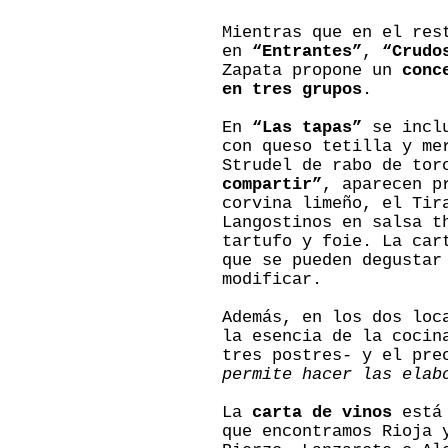
Mientras que en el res
en
“Entrantes”
,
“Crudo
Zapata propone un
conc
en tres grupos
.
En
“Las tapas”
se inclu
con queso tetilla y me
Strudel de rabo de tor
compartir”
, aparecen p
corvina limeño, el Tir
Langostinos en salsa t
tartufo y foie. La car
que se pueden degustar
modificar.
Además, en los dos loc
la esencia de la cocin
tres postres- y el pre
permite hacer las elab
La
carta de vinos
está 
que encontramos Rioja 