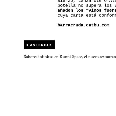
Bierzo, Lanzarote o Al
botella no supera los 
añaden los “vinos fuer
cuya carta está confo
barracruda.eatbu.com
< ANTERIOR
Sabores infinitos en Runni Space, el nuevo restaura