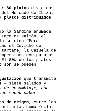
por
30 platos
divididos
 del Mercado de Ibiza,
7 platos distribuidos
mo la Sardina ahumada
 Taco de salmón, el
 la sección
“Para
omo el Ceviche de
 tartare, la Cazuela de
emperatura con patatas
 El 80% de los platos
o son se pueden
gustación
que transmite
s
– siete salados y
a de ensamblaje, que
con mucho sabor
”.
es de origen
, entre las
noritarias como Yecla,