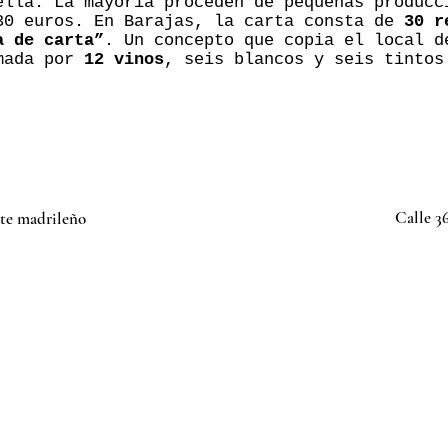
ella. La mayoría proceden de pequeñas producc
30 euros. En Barajas, la carta consta de
30 r
a de carta”
. Un concepto que copia el local d
rmada por
12 vinos
, seis blancos y seis tintos
Calle 36
nte madrileño