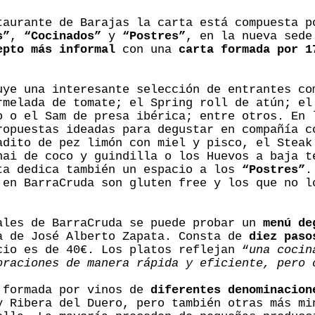
taurante de Barajas la carta está compuesta 
s”
,
“Cocinados”
y
“Postres”
, en la nueva sede
epto más informal
con una
carta formada por 1
ye una interesante selección de entrantes co
rmelada de tomate; el Spring roll de atún; el
o o el Sam de presa ibérica; entre otros. En
ropuestas ideadas para degustar en compañía c
adito de pez limón con miel y pisco, el Steak
hai de coco y guindilla o los Huevos a baja t
ta dedica también un espacio a los
“Postres”
.
 en BarraCruda son gluten free y los que no l
ales de BarraCruda se puede probar un
menú de
a de José Alberto Zapata. Consta de
diez paso
cio es de 40€. Los platos reflejan “
una cocin
oraciones de manera rápida y eficiente, pero 
formada por vinos de
diferentes denominacion
y Ribera del Duero, pero también otras más mi