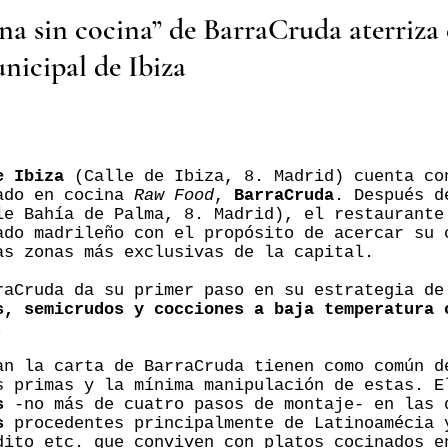
ina sin cocina” de BarraCruda aterriza 
icipal de Ibiza
e Ibiza
(Calle de Ibiza, 8. Madrid) cuenta co
zado en cocina
Raw Food
,
BarraCruda
. Después d
le Bahía de Palma, 8. Madrid), el restaurante
ado madrileño con el propósito de acercar su 
as zonas más exclusivas de la capital.
raCruda da su primer paso en su estrategia de
s, semicrudos y cocciones a baja temperatura 
.
an la carta de BarraCruda tienen como común d
s primas y la mínima manipulación de estas. E
s
-no más de cuatro pasos de montaje- en las 
s
procedentes principalmente de Latinoamécia 
dito etc. que conviven con platos cocinados e