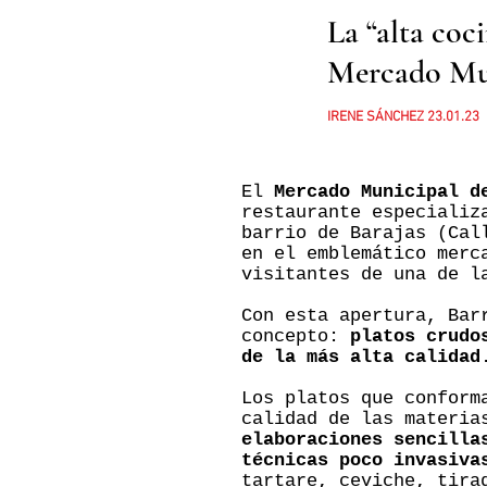
La “alta coc
Mercado Mun
IRENE SÁNCHEZ
23
.01.23
El
Mercado Municipal d
restaurante especiali
barrio de Barajas (Cal
en el emblemático merc
visitantes de una de l
Con esta apertura, Bar
concepto:
platos crudo
de la más alta calidad
Los platos que conform
calidad de las materia
elaboraciones sencilla
técnicas poco invasiva
tartare, ceviche, tira