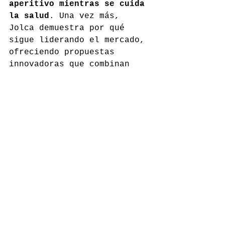
aperitivo mientras se cuida 
la salud
. Una vez más, 
Jolca demuestra por qué 
sigue liderando el mercado, 
ofreciendo propuestas 
innovadoras que combinan 
tradición, calidad e 
innovación.
¡Bienvenidos a la era de 
los Aliños 2.0!
jolca.es
Comentarios